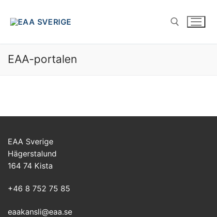
Hoppa
till
innehåll
EAA-portalen
Sök:
EAA Sverige
Hägerstalund
164 74 Kista
+46 8 752 75 85
eaakansli@eaa.se