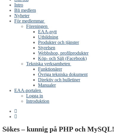
Intro
Bli medlem
Nyheter
För medlemmar
Föreningen
EAA-nytt
Utbildning
Produkter och tjänster
Styrelsen
Webbshop, profilprodukter
Köp- och Sälj (Facebook)
Tekniska verksamheten
Funktionärer
Övriga tekniska dokument
Direktiv och bulletiner
Manualer
EAA-portalen
Logga in
Introduktion
Sökes – kunnig på PHP och MySQL!