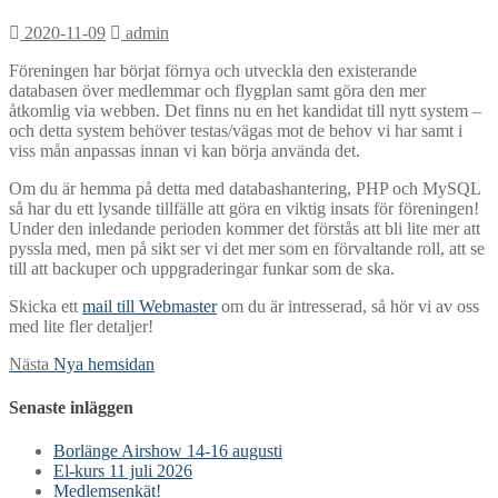
2020-11-09
admin
Föreningen har börjat förnya och utveckla den existerande
databasen över medlemmar och flygplan samt göra den mer
åtkomlig via webben. Det finns nu en het kandidat till nytt system –
och detta system behöver testas/vägas mot de behov vi har samt i
viss mån anpassas innan vi kan börja använda det.
Om du är hemma på detta med databashantering, PHP och MySQL
så har du ett lysande tillfälle att göra en viktig insats för föreningen!
Under den inledande perioden kommer det förstås att bli lite mer att
pyssla med, men på sikt ser vi det mer som en förvaltande roll, att se
till att backuper och uppgraderingar funkar som de ska.
Skicka ett
mail till Webmaster
om du är intresserad, så hör vi av oss
med lite fler detaljer!
Inläggsnavigering
Nästa
Nästa
Nya hemsidan
inlägg:
Senaste inläggen
Borlänge Airshow 14-16 augusti
El-kurs 11 juli 2026
Medlemsenkät!