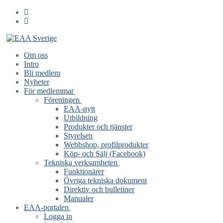
Hoppa
Meny
Stäng
till
innehåll
Om oss
Intro
Bli medlem
Nyheter
För medlemmar
Föreningen
EAA-nytt
Utbildning
Produkter och tjänster
Styrelsen
Webbshop, profilprodukter
Köp- och Sälj (Facebook)
Tekniska verksamheten
Funktionärer
Övriga tekniska dokument
Direktiv och bulletiner
Manualer
EAA-portalen
Logga in