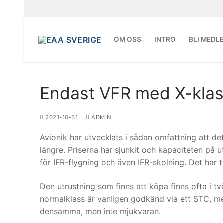
Hoppa
till
innehåll
OM OSS
INTRO
BLI MEDL
Endast VFR med X-klas
2021-10-31
ADMIN
Avionik har utvecklats i sådan omfattning att det
längre. Priserna har sjunkit och kapaciteten på 
för IFR-flygning och även IFR-skolning. Det har t
Den utrustning som finns att köpa finns ofta i tv
normalklass är vanligen godkänd via ett STC, med
densamma, men inte mjukvaran.