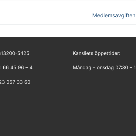
Nästa
Medlemsavgiften
inlägg:
 813200-5425
Kansliets öppettider:
: 66 45 96 – 4
Måndag – onsdag 07:30 – 1
123 057 33 60