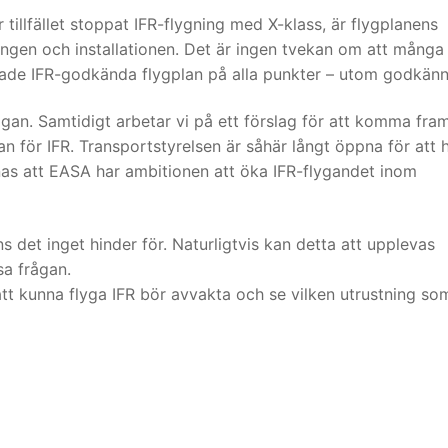
tillfället stoppat IFR-flygning med X-klass, är flygplanens
ningen och installationen. Det är ingen tvekan om att många
ssade IFR-godkända flygplan på alla punkter – utom godkän
gan. Samtidigt arbetar vi på ett förslag för att komma fram 
n för IFR. Transportstyrelsen är såhär långt öppna för att h
nas att EASA har ambitionen att öka IFR-flygandet inom
 det inget hinder för. Naturligtvis kan detta att upplevas
sa frågan.
att kunna flyga IFR bör avvakta och se vilken utrustning so