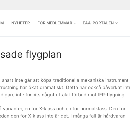
EM
NYHETER
FÖR MEDLEMMAR
EAA-PORTALEN
sade flygplan
 snart inte går att köpa traditionella mekaniska instrument
utrustning har ökat dramatiskt. Detta har också påverkat int
idigare inte funnits något uttalat förbud mot IFR-flygning.
å varianter, en för X-klass och en för normalklass. Den för
an den för X-klass inte är det. I många fall är hårdvaran