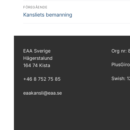
Inläggsnavigering
FÖREGÅENDE
Föregående
Kansliets bemanning
inlägg:
EAA Sverige
Org nr:
Hägerstalund
PlusGiro
164 74 Kista
Swish: 
+46 8 752 75 85
eaakansli@eaa.se