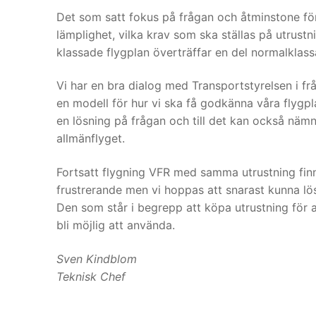
Det som satt fokus på frågan och åtminstone för 
lämplighet, vilka krav som ska ställas på utrust
klassade flygplan överträffar en del normalkla
Vi har en bra dialog med Transportstyrelsen i frå
en modell för hur vi ska få godkänna våra flygpla
en lösning på frågan och till det kan också näm
allmänflyget.
Fortsatt flygning VFR med samma utrustning finns
frustrerande men vi hoppas att snarast kunna lö
Den som står i begrepp att köpa utrustning för 
bli möjlig att använda.
Sven Kindblom
Teknisk Chef