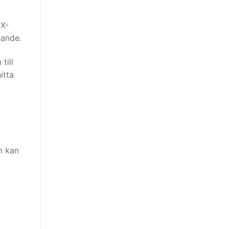
 X-
nande.
till
itta
m kan